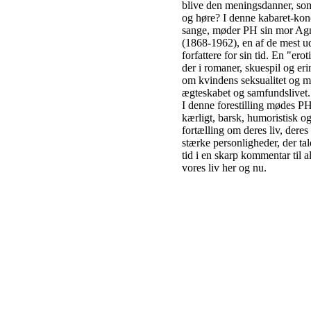
blive den meningsdanner, som
og høre? I denne kabaret-ko
sange, møder PH sin mor Ag
(1868-1962), en af de mest u
forfattere for sin tid. En "er
der i romaner, skuespil og er
om kvindens seksualitet og 
ægteskabet og samfundslivet.
I denne forestilling mødes PH
kærligt, barsk, humoristisk o
fortælling om deres liv, deres
stærke personligheder, der tal
tid i en skarp kommentar til al
vores liv her og nu.