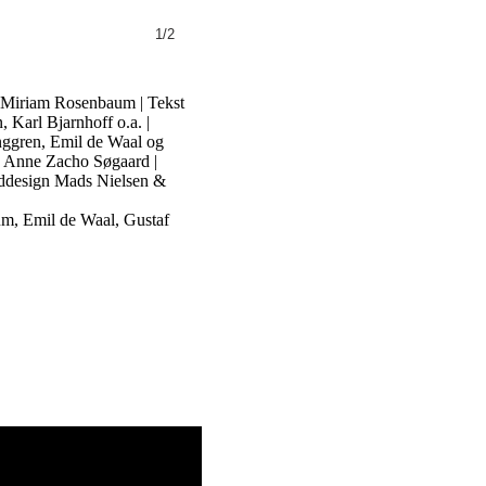
1/2
a-Miriam Rosenbaum | Tekst
 Karl Bjarnhoff o.a. |
nggren, Emil de Waal og
: Anne Zacho Søgaard |
yddesign Mads Nielsen &
m, Emil de Waal, Gustaf