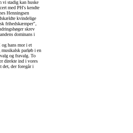
 vi stadig kan huske
ncert med PH's kendte
nes Henningsen
dskældte kvindelige
otisk frihedskæmper",
indringsbøger skrev
mandens dominans i
 og hans mor i et
g musikalsk parløb i en
 valg og fravalg. To
er direkte ind i vores
t det, der foregår i