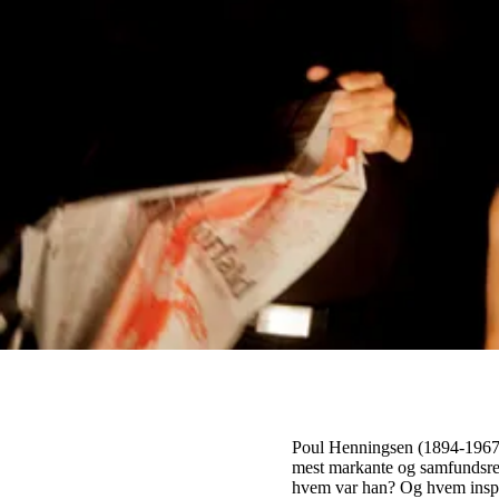
Poul Henningsen (1894-1967
mest markante og samfundsr
hvem var han? Og hvem inspir