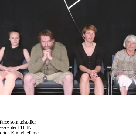
arce som udspiller
tnesscenter FIT-IN.
rten Kim vil efter et