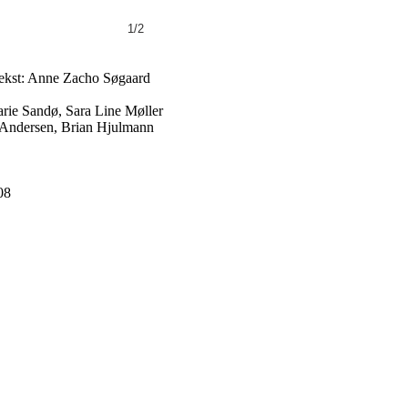
1/2
ekst: Anne Zacho Søgaard
rie Sandø, Sara Line Møller
v Andersen, Brian Hjulmann
08